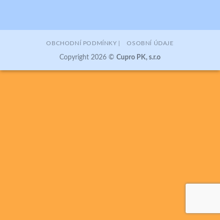
OBCHODNÍ PODMÍNKY |
OSOBNÍ ÚDAJE
Copyright 2026 ©
Cupro PK, s.r.o