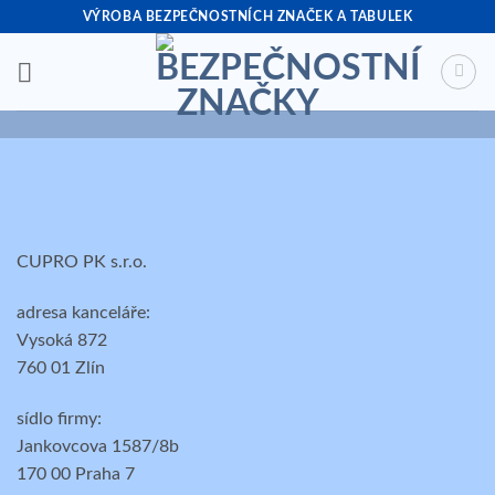
Přeskočit
VÝROBA BEZPEČNOSTNÍCH ZNAČEK A TABULEK
na
obsah
CUPRO PK s.r.o.
adresa kanceláře:
Vysoká 872
760 01 Zlín
sídlo firmy:
Jankovcova 1587/8b
170 00 Praha 7