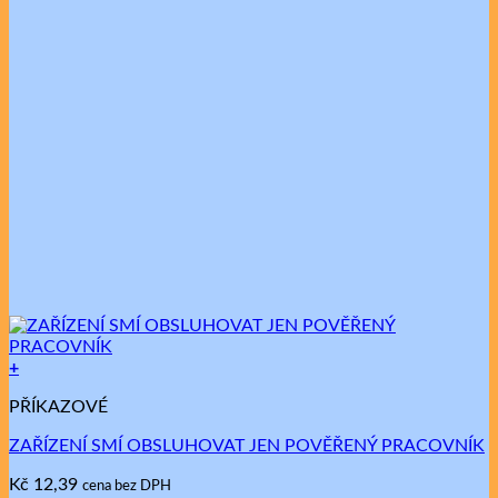
+
Tento
PŘÍKAZOVÉ
produkt
má
ZAŘÍZENÍ SMÍ OBSLUHOVAT JEN POVĚŘENÝ PRACOVNÍK
více
variant.
Kč
12,39
cena bez DPH
Možnosti