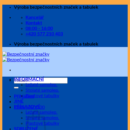
Přeskočit
Výroba bezpečnostních značek a tabulek
na
Kancelář
obsah
Kontakt
08:00 - 16:00
+420 577 210 403
Výroba bezpečnostních značek a tabulek
INFORMAČNÍ
Hledat:
Ležaté samolep.
Stojaté samolep.
Plastové tabulky
Přihlášení
JINÉ
PŘÍKAZOVÉ
Košík /
Kč
0,00
Ležaté samolep.
Stojaté samolep.
Plastové tabulky
SDRUŽENÉ