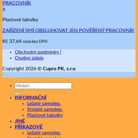
+
Tento
Plastové tabulky
produkt
má
ZAŘÍZENÍ SMÍ OBSLUHOVAT JEN POVĚŘENÝ PRACOVNÍK
více
variant.
Kč
37,64
cena bez DPH
Možnosti
lze
Obchodní podmínky |
vybrat
Osobní údaje
na
stránce
Copyright 2026 ©
Cupro PK, s.r.o
produktu
Hledat:
INFORMAČNÍ
Ležaté samolep.
Stojaté samolep.
Plastové tabulky
JINÉ
PŘÍKAZOVÉ
Ležaté samolep.