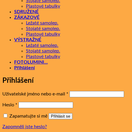
Stojaté samolep.
Plastové tabulky
SDRUŽENÉ
ZÁKAZOVÉ
Ležaté samolep.
Stojaté samolep.
Plastové tabulky
VÝSTRAŽNÉ
Ležaté samolep.
Stojaté samolep.
Plastové tabulky
FOTOLUMINI…
Přihlášení
Přihlášení
Povinné
Uživatelské jméno nebo e-mail
*
Povinné
Heslo
*
Zapamatujte si mě
Přihlásit se
Zapomněli jste heslo?