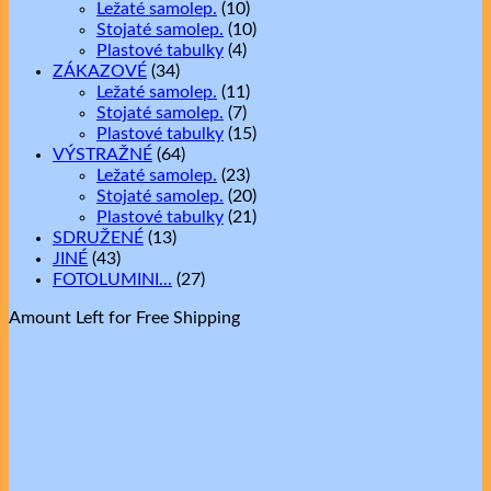
Ležaté samolep.
(10)
Stojaté samolep.
(10)
Plastové tabulky
(4)
ZÁKAZOVÉ
(34)
Ležaté samolep.
(11)
Stojaté samolep.
(7)
Plastové tabulky
(15)
VÝSTRAŽNÉ
(64)
Ležaté samolep.
(23)
Stojaté samolep.
(20)
Plastové tabulky
(21)
SDRUŽENÉ
(13)
JINÉ
(43)
FOTOLUMINI...
(27)
Amount Left for Free Shipping