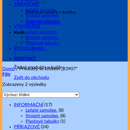
ZÁKAZOVÉ
Ležaté samolep.
Žádné produkty v košíku.
Stojaté samolep.
Plastové tabulky
Zpět do obchodu
VÝSTRAŽNÉ
Ležaté samolep.
Košík
Stojaté samolep.
Plastové tabulky
FOTOLUMINI…
KONTAKT
Žádné produkty v košíku.
Domů
/
Produkty se štítkem „23907“
Filtr
Zpět do obchodu
Zobrazeny 2 výsledky
INFORMAČNÍ
(17)
Ležaté samolep.
(8)
Stojaté samolep.
(8)
Plastové tabulky
(1)
PŘÍKAZOVÉ
(24)