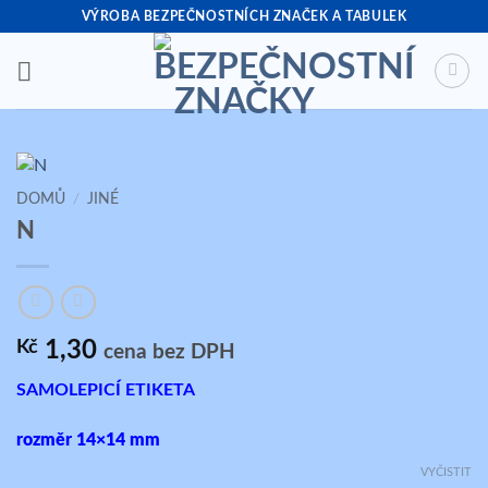
Přeskočit
VÝROBA BEZPEČNOSTNÍCH ZNAČEK A TABULEK
na
obsah
DOMŮ
/
JINÉ
N
Kč
1,30
cena bez DPH
SAMOLEPICÍ ETIKETA
rozměr 14×14 mm
VYČISTIT