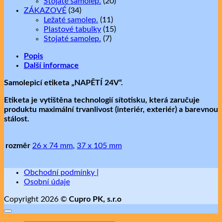
Stojaté samolep.
(20)
ZÁKAZOVÉ
(34)
Ležaté samolep.
(11)
Plastové tabulky
(15)
Stojaté samolep.
(7)
Popis
Další informace
Samolepicí etiketa „NAPĚTÍ 24V“.
Etiketa je vytištěna technologií sítotisku, která zaručuje
produktu maximální trvanlivost (interiér, exteriér) a barevnou
stálost.
rozměr
26 x 74 mm
,
37 x 105 mm
Obchodní podmínky |
Osobní údaje
Copyright 2026 ©
Cupro PK, s.r.o