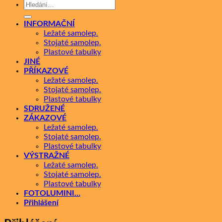
Hledat:
INFORMAČNÍ
Ležaté samolep.
Stojaté samolep.
Plastové tabulky
JINÉ
PŘÍKAZOVÉ
Ležaté samolep.
Stojaté samolep.
Plastové tabulky
SDRUŽENÉ
ZÁKAZOVÉ
Ležaté samolep.
Stojaté samolep.
Plastové tabulky
VÝSTRAŽNÉ
Ležaté samolep.
Stojaté samolep.
Plastové tabulky
FOTOLUMINI…
Přihlášení