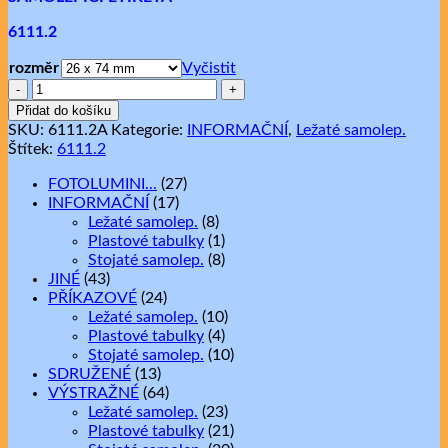
až
6111.2
Kč 2,95
rozměr
Vyčistit
NAPĚTÍ
24V
Přidat do košíku
množství
SKU:
6111.2A
Kategorie:
INFORMAČNÍ
,
Ležaté samolep.
Štítek:
6111.2
FOTOLUMINI...
(27)
INFORMAČNÍ
(17)
Ležaté samolep.
(8)
Plastové tabulky
(1)
Stojaté samolep.
(8)
JINÉ
(43)
PŘÍKAZOVÉ
(24)
Ležaté samolep.
(10)
Plastové tabulky
(4)
Stojaté samolep.
(10)
SDRUŽENÉ
(13)
VÝSTRAŽNÉ
(64)
Ležaté samolep.
(23)
Plastové tabulky
(21)