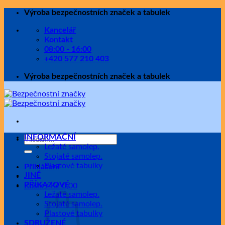
Přeskočit
Výroba bezpečnostních značek a tabulek
na
Kancelář
obsah
Kontakt
08:00 - 16:00
+420 577 210 403
Výroba bezpečnostních značek a tabulek
INFORMAČNÍ
Hledat:
Ležaté samolep.
Stojaté samolep.
Plastové tabulky
Přihlášení
JINÉ
PŘÍKAZOVÉ
Košík /
Kč
0,00
Ležaté samolep.
Stojaté samolep.
Plastové tabulky
SDRUŽENÉ