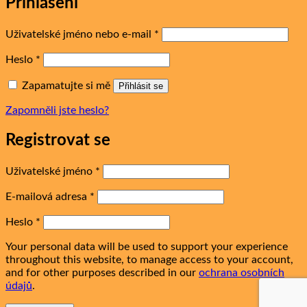
Přihlášení
Povinné
Uživatelské jméno nebo e-mail
*
Povinné
Heslo
*
Zapamatujte si mě
Přihlásit se
Zapomněli jste heslo?
Registrovat se
Povinné
Uživatelské jméno
*
Povinné
E-mailová adresa
*
Povinné
Heslo
*
Your personal data will be used to support your experience
throughout this website, to manage access to your account,
and for other purposes described in our
ochrana osobních
údajů
.