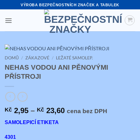
Přeskočit
VÝROBA BEZPEČNOSTNÍCH ZNAČEK A TABULEK
na
obsah
DOMŮ
/
ZÁKAZOVÉ
/
LEŽATÉ SAMOLEP.
NEHAS VODOU ANI PĚNOVÝMI
PŘÍSTROJI
Rozpětí
2,95
–
23,60
Kč
Kč
cena bez DPH
cen:
SAMOLEPICÍ ETIKETA
Kč 2,95
až
4301