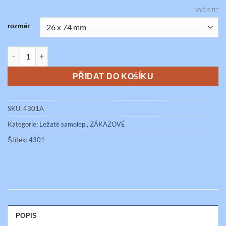
Kč 23,60
VYČISTIT
rozměr
NEHAS VODOU ANI PĚNOVÝMI PŘÍSTROJI množství
PŘIDAT DO KOŠÍKU
SKU:
4301A
Kategorie:
Ležaté samolep.
,
ZÁKAZOVÉ
Štítek:
4301
POPIS