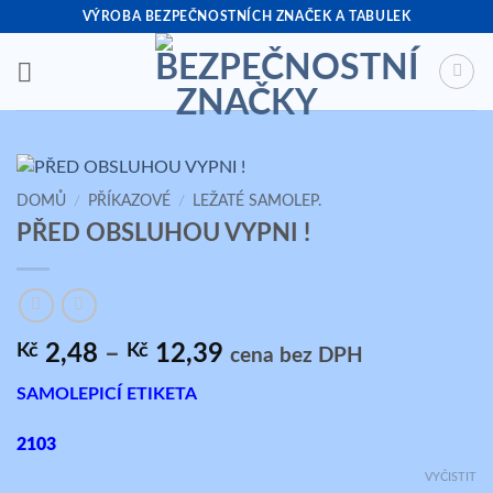
Přeskočit
VÝROBA BEZPEČNOSTNÍCH ZNAČEK A TABULEK
na
obsah
DOMŮ
/
PŘÍKAZOVÉ
/
LEŽATÉ SAMOLEP.
PŘED OBSLUHOU VYPNI !
Rozpětí
Kč
2,48
–
Kč
12,39
cena bez DPH
cen:
SAMOLEPICÍ ETIKETA
Kč 2,48
až
2103
Kč 12,39
VYČISTIT