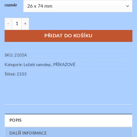
rozměr
PŘED OBSLUHOU VYPNI ! množství
PŘIDAT DO KOŠÍKU
SKU:
2103A
Kategorie:
Ležaté samolep.
,
PŘÍKAZOVÉ
Štítek:
2103
POPIS
DALŠÍ INFORMACE