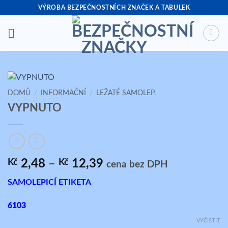
Přeskočit
VÝROBA BEZPEČNOSTNÍCH ZNAČEK A TABULEK
na
obsah
DOMŮ
/
INFORMAČNÍ
/
LEŽATÉ SAMOLEP.
VYPNUTO
Rozpětí
Kč
2,48
–
Kč
12,39
cena bez DPH
cen:
SAMOLEPICÍ ETIKETA
Kč 2,48
až
6103
Kč 12,39
VYČISTIT