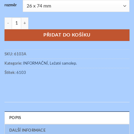
rozměr
VYPNUTO množství
PŘIDAT DO KOŠÍKU
SKU:
6103A
Kategorie:
INFORMAČNÍ
,
Ležaté samolep.
Štítek:
6103
POPIS
DALŠÍ INFORMACE