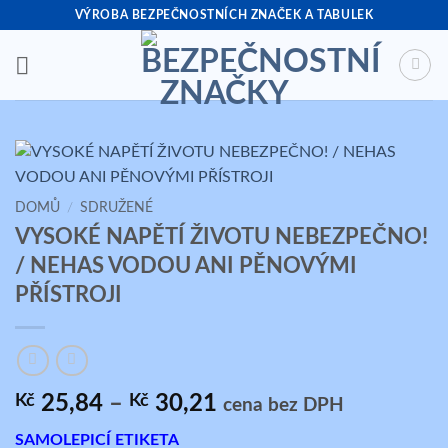
Přeskočit
VÝROBA BEZPEČNOSTNÍCH ZNAČEK A TABULEK
na
obsah
DOMŮ
/
SDRUŽENÉ
VYSOKÉ NAPĚTÍ ŽIVOTU NEBEZPEČNO!
/ NEHAS VODOU ANI PĚNOVÝMI
PŘÍSTROJI
Rozpětí
Kč
25,84
–
Kč
30,21
cena bez DPH
cen:
SAMOLEPICÍ ETIKETA