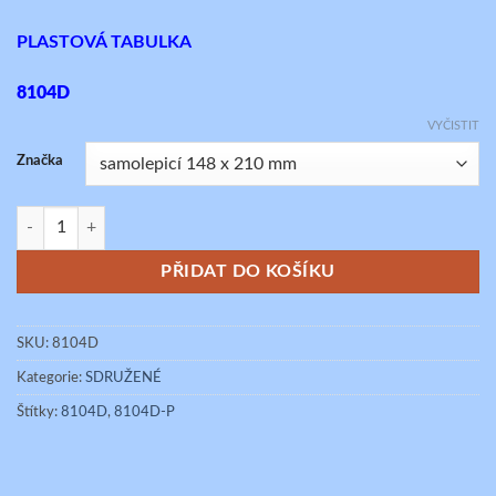
Kč 25,84
až
PLASTOVÁ TABULKA
Kč 30,21
8104D
VYČISTIT
Značka
VYSOKÉ NAPĚTÍ ŽIVOTU NEBEZPEČNO! / NEHAS VODOU ANI PĚNO
PŘIDAT DO KOŠÍKU
SKU:
8104D
Kategorie:
SDRUŽENÉ
Štítky:
8104D
,
8104D-P