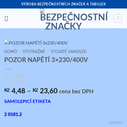
Přeskočit
VÝROBA BEZPEČNOSTNÍCH ZNAČEK A TABULEK
na
obsah
DOMŮ
/
VÝSTRAŽNÉ
/
STOJATÉ SAMOLEP.
POZOR NAPĚTÍ 3×230/400V
Rozpětí
Kč
4,48
–
Kč
23,60
cena bez DPH
cen:
SAMOLEPICÍ ETIKETA
Kč 4,48
až
2 0181.2
Kč 23,60
VYČISTIT