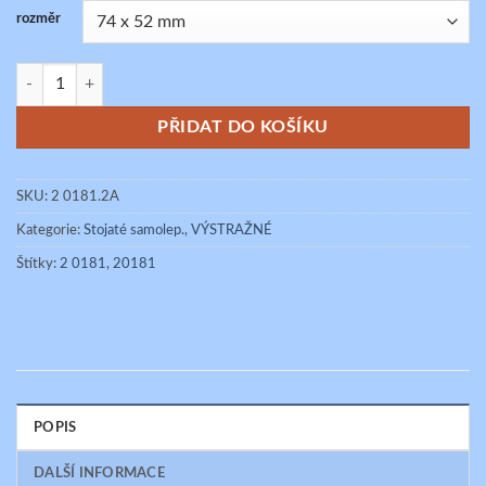
rozměr
POZOR NAPĚTÍ 3x230/400V množství
PŘIDAT DO KOŠÍKU
SKU:
2 0181.2A
Kategorie:
Stojaté samolep.
,
VÝSTRAŽNÉ
Štítky:
2 0181
,
20181
POPIS
DALŠÍ INFORMACE