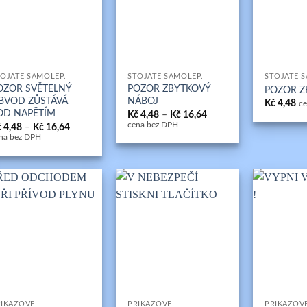
+
+
OJATÉ SAMOLEP.
STOJATÉ SAMOLEP.
STOJATÉ 
OZOR SVĚTELNÝ
POZOR ZBYTKOVÝ
POZOR 
BVOD ZŮSTÁVÁ
NÁBOJ
Kč
4,48
c
OD NAPĚTÍM
Rozpětí
Kč
4,48
–
Kč
16,64
cen:
Rozpětí
cena bez DPH
č
4,48
–
Kč
16,64
Kč 4,48
cen:
na bez DPH
až
Kč 4,48
Kč 16,64
až
Kč 16,64
+
+
ŘÍKAZOVÉ
PŘÍKAZOVÉ
PŘÍKAZOV