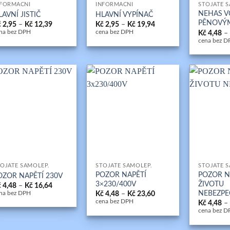
NFORMAČNÍ
INFORMAČNÍ
STOJATÉ 
NEHAS V
LAVNÍ JISTIČ
HLAVNÍ VYPÍNAČ
PĚNOVÝM
Rozpětí
Rozpětí
č
2,95
–
Kč
12,39
Kč
2,95
–
Kč
19,94
cen:
cen:
Kč
4,48
–
na bez DPH
cena bez DPH
Kč 2,95
Kč 2,95
cena bez D
až
až
Kč 12,39
Kč 19,94
+
+
OJATÉ SAMOLEP.
STOJATÉ SAMOLEP.
STOJATÉ 
POZOR NAPĚTÍ
POZOR N
OZOR NAPĚTÍ 230V
3×230/400V
ŽIVOTU
Rozpětí
č
4,48
–
Kč
16,64
cen:
NEBEZPE
Rozpětí
Kč
4,48
–
Kč
23,60
na bez DPH
Kč 4,48
cen:
cena bez DPH
Kč
4,48
–
až
Kč 4,48
cena bez D
Kč 16,64
až
Kč 23,60