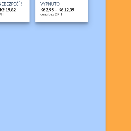
NEBEZPEČÍ !
VYPNUTO
Rozpětí
Rozpětí
Kč
19,82
Kč
2,95
–
Kč
12,39
cen:
cen:
PH
cena bez DPH
Kč 2,95
Kč 2,95
až
až
Kč 19,82
Kč 12,39