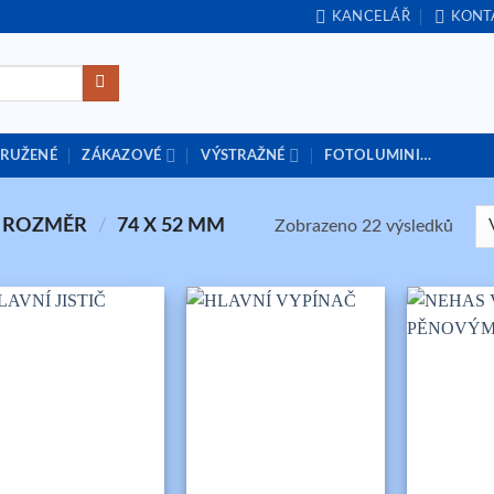
KANCELÁŘ
KONT
DRUŽENÉ
ZÁKAZOVÉ
VÝSTRAŽNÉ
FOTOLUMINI…
: ROZMĚR
/
74 X 52 MM
Zobrazeno 22 výsledků
+
+