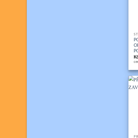
+
ST
P
O
P
K
ce
+
P