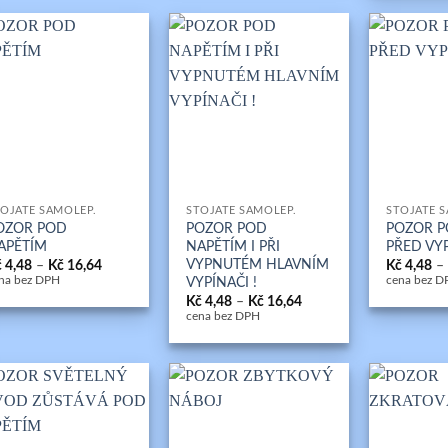
+
+
OJATÉ SAMOLEP.
STOJATÉ SAMOLEP.
STOJATÉ 
OZOR POD
POZOR POD
POZOR P
APĚTÍM
NAPĚTÍM I PŘI
PŘED VY
VYPNUTÉM HLAVNÍM
Rozpětí
č
4,48
–
Kč
16,64
Kč
4,48
–
cen:
VYPÍNAČI !
na bez DPH
cena bez D
Kč 4,48
Rozpětí
Kč
4,48
–
Kč
16,64
až
cen:
cena bez DPH
Kč 16,64
Kč 4,48
až
Kč 16,64