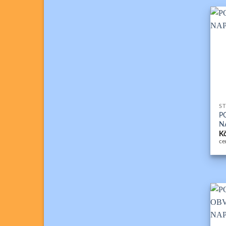
+
ST
P
N
K
ce