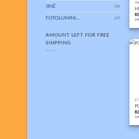
I
JINÉ
(43)
H
K
FOTOLUMINI...
(27)
ce
AMOUNT LEFT FOR FREE
SHIPPING
+
ST
P
K
ce