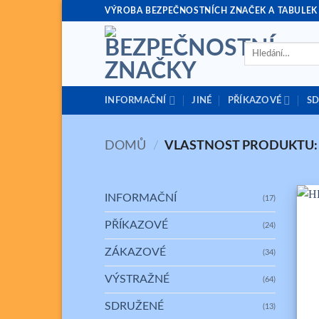
Přeskočit
VÝROBA BEZPEČNOSTNÍCH ZNAČEK A TABULEK
na
obsah
Hledat:
INFORMAČNÍ
JINÉ
PŘÍKAZOVÉ
S
DOMŮ
/
VLASTNOST PRODUKTU
INFORMAČNÍ
(17)
PŘÍKAZOVÉ
(24)
ZÁKAZOVÉ
(34)
VÝSTRAŽNÉ
(64)
+
SDRUŽENÉ
(13)