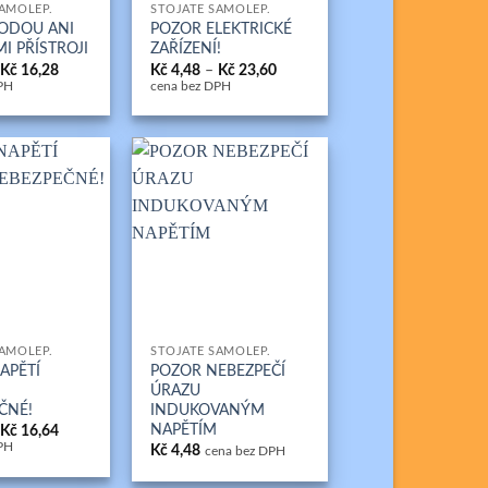
SAMOLEP.
STOJATÉ SAMOLEP.
ODOU ANI
POZOR ELEKTRICKÉ
I PŘÍSTROJI
ZAŘÍZENÍ!
Rozpětí
Rozpětí
Kč
16,28
Kč
4,48
–
Kč
23,60
cen:
cen:
PH
cena bez DPH
Kč 4,48
Kč 4,48
až
až
Kč 16,28
Kč 23,60
+
SAMOLEP.
STOJATÉ SAMOLEP.
APĚTÍ
POZOR NEBEZPEČÍ
ÚRAZU
ČNÉ!
INDUKOVANÝM
NAPĚTÍM
Rozpětí
Kč
16,64
cen:
PH
Kč
4,48
cena bez DPH
Kč 4,48
až