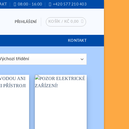
AKT
08:00 - 16:00
+420 577 210 403
KOŠÍK /
KČ
0,00
PŘIHLÁŠENÍ
KONTAKT
+