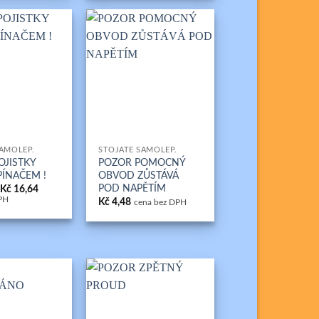
Kč 16,64
+
SAMOLEP.
STOJATÉ SAMOLEP.
OJISTKY
POZOR POMOCNÝ
PÍNAČEM !
OBVOD ZŮSTÁVÁ
POD NAPĚTÍM
Rozpětí
Kč
16,64
cen:
PH
Kč
4,48
cena bez DPH
Kč 4,48
až
Kč 16,64