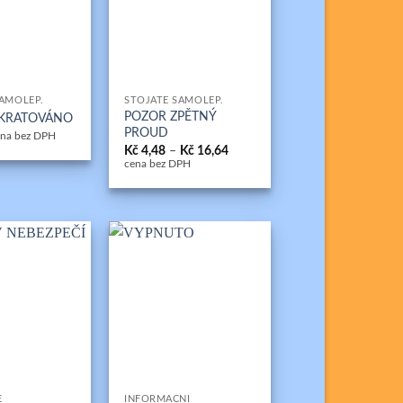
+
SAMOLEP.
STOJATÉ SAMOLEP.
POZOR ZPĚTNÝ
ZKRATOVÁNO
PROUD
ena bez DPH
Rozpětí
Kč
4,48
–
Kč
16,64
cen:
cena bez DPH
Kč 4,48
až
Kč 16,64
+
É
INFORMAČNÍ