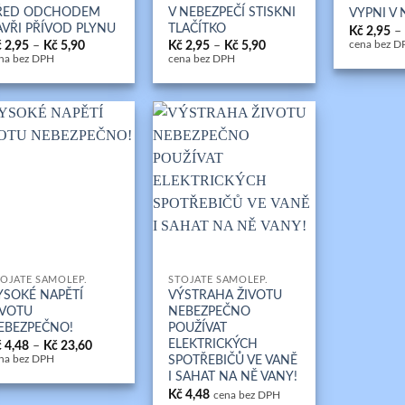
ŘED ODCHODEM
V NEBEZPEČÍ STISKNI
VYPNI V 
AVŘI PŘÍVOD PLYNU
TLAČÍTKO
Kč
2,95
–
Rozpětí
Rozpětí
č
2,95
–
Kč
5,90
Kč
2,95
–
Kč
5,90
cena bez D
cen:
cen:
na bez DPH
cena bez DPH
Kč 2,95
Kč 2,95
až
až
Kč 5,90
Kč 5,90
+
OJATÉ SAMOLEP.
STOJATÉ SAMOLEP.
YSOKÉ NAPĚTÍ
VÝSTRAHA ŽIVOTU
IVOTU
NEBEZPEČNO
EBEZPEČNO!
POUŽÍVAT
ELEKTRICKÝCH
Rozpětí
č
4,48
–
Kč
23,60
cen:
SPOTŘEBIČŮ VE VANĚ
na bez DPH
Kč 4,48
I SAHAT NA NĚ VANY!
až
Kč
4,48
Kč 23,60
cena bez DPH