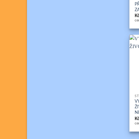
P
Z
K
ce
+
ST
V
Ž
N
K
ce